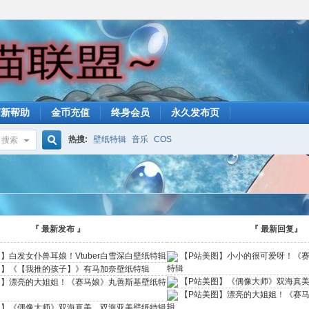
萌新帮助
金币充值
终身会员
永久发布页
热搜:
壁纸特辑
音乐
COS
搜索
搜
a
索
『 最新发布 』
『 最新回复』
】白发女仆兽耳娘！Vtuber白雪深白壁纸特辑
【P站美图】小小的很可爱呀！《
特辑
图】《【我推的孩子】》有马加奈壁纸特辑
【P站美图】《偶像大师》双海真
图】漂亮的大姐姐！《赛马娘》丸善斯基壁纸特
【P站美图】漂亮的大姐姐！《赛
辑
图】《偶像大师》双海真美、双海亚美壁纸特辑