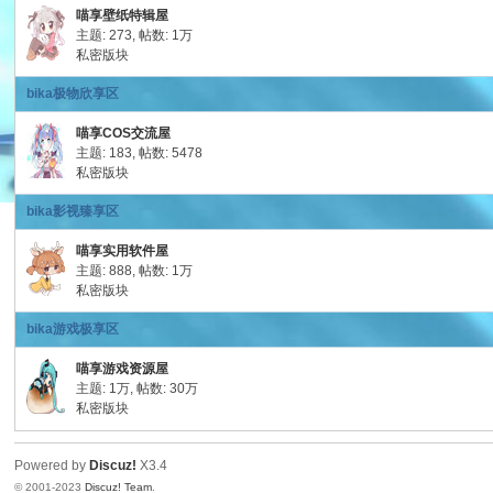
喵享壁纸特辑屋
喵
主题: 273
,
帖数:
1万
私密版块
bika极物欣享区
喵享COS交流屋
主题: 183
,
帖数: 5478
私密版块
bika影视臻享区
喵享实用软件屋
联
主题: 888
,
帖数:
1万
私密版块
bika游戏极享区
喵享游戏资源屋
主题:
1万
,
帖数:
30万
私密版块
Powered by
Discuz!
X3.4
盟
© 2001-2023
Discuz! Team
.