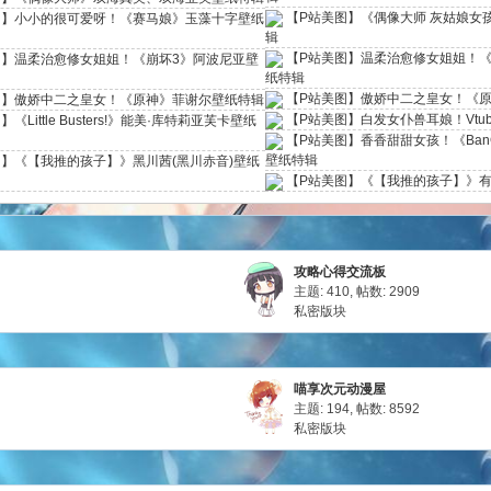
【P站美图】《偶像大师 灰姑娘女
图】小小的很可爱呀！《赛马娘》玉藻十字壁纸
辑
【P站美图】温柔治愈修女姐姐！《
图】温柔治愈修女姐姐！《崩坏3》阿波尼亚壁
纸特辑
【P站美图】傲娇中二之皇女！《
图】傲娇中二之皇女！《原神》菲谢尔壁纸特辑
【P站美图】白发女仆兽耳娘！Vtu
《Little Busters!》能美·库特莉亚芙卡壁纸
【P站美图】香香甜甜女孩！《BanG
壁纸特辑
】《【我推的孩子】》黑川茜(黑川赤音)壁纸
【P站美图】《【我推的孩子】》
攻略心得交流板
主题: 410
,
帖数: 2909
私密版块
喵享次元动漫屋
主题: 194
,
帖数: 8592
私密版块