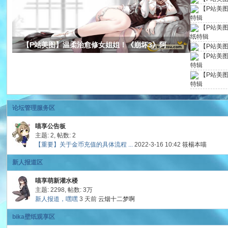
【P站美
特辑
【P站美
纸特辑
ap
【P站美图】温柔治愈修女姐姐！《崩坏3》阿
【P站美
【P站美图】
特辑
【P站美图
特辑
论坛管理服务区
喵享公告板
主题: 2
,
帖数: 2
ika
【重要】关于金币充值的具体流程 ...
2022-3-16 10:42
筱楊本喵
新人报道区
喵享萌新灌水楼
主题: 2298
,
帖数:
3万
新人报道，嘿嘿
3 天前
云烟十二梦啊
bika壁纸观享区