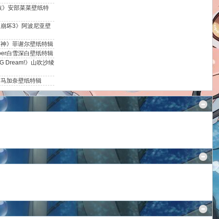
孩》安部菜菜壁纸特
崩坏3》阿波尼亚壁
原神》菲谢尔壁纸特辑
ber白雪深白壁纸特辑
 Dream!》山吹沙绫
有马加奈壁纸特辑