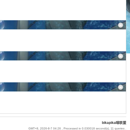
bikapika喵联盟
GMT+8, 2026-8-7 04:26
, Processed in 0.030018 second(s), 11 queries .