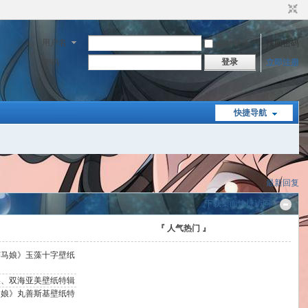
用户名
自动登录
找回密码
登录
密码
立即注册
快捷导航
最新回复
下载桌面快捷访问
『 人气热门 』
赛马娘》玉藻十字壁纸
美、双海亚美壁纸特辑
马娘》丸善斯基壁纸特