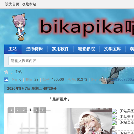
设为首页
收藏本站
主站
壁纸特辑
实用软件
精彩影院
文学宝库
主站
今日:
0
|
昨日:
23
|
帖子:
490500
|
会员:
61373
|
欢迎新会员:
1293667266
2026年8月7日 星期五 4时26分
bik
»
『 最新图片 』
1
2
3
4
5
6
【P站美图
【P站美
【P站美
辑
【P站美