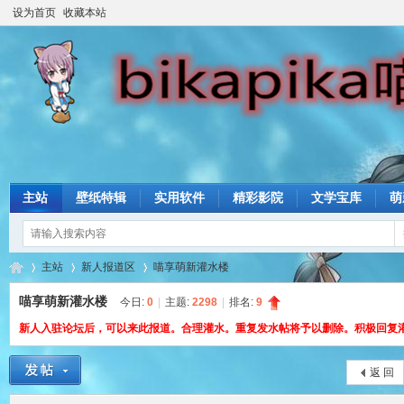
设为首页
收藏本站
主站
壁纸特辑
实用软件
精彩影院
文学宝库
萌
主站
新人报道区
喵享萌新灌水楼
喵享萌新灌水楼
今日:
0
|
主题:
2298
|
排名:
9
新人入驻论坛后，可以来此报道。合理灌水。重复发水帖将予以删除。积极回复
bik
»
›
›
返 回